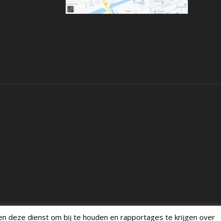
ken deze dienst om bij te houden en rapportages te krijgen over