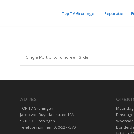
Top TV Groningen
Reparatie
F
Single Portfolio: Fullscreen Slider
ADRES
OPENI
TOP TV Groningen
Maandag: 
Jacob van Ruysdaelstraat 10A
Dinsdag: 1
9718 SG Groningen
Woensdag:
Telefoonnummer: 050-5277370
Donderdag
Vrijdag: 1