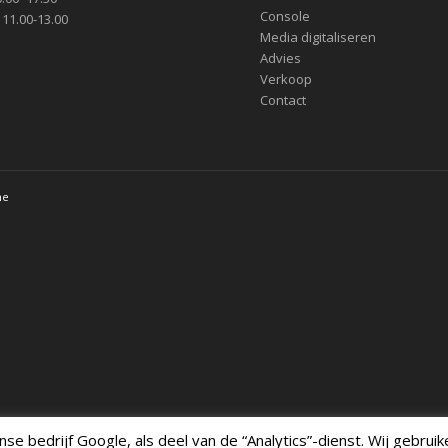
Console
 11.00-13.00
Media digitaliseren
Advies
Verkoop
Contact
me
e bedrijf Google, als deel van de “Analytics”-dienst. Wij gebrui