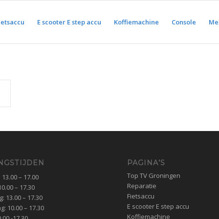
ietsaccu
E scooter E step accu
Koffiemachine
Console
Med
NGSTIJDEN
PAGINA’S
Top TV Groningen
13.00 – 17.00
Reparatie
0.00 – 17.30
Fietsaccu
 13.00 – 17.30
E scooter E step accu
: 10.00 – 17.30
Koffiemachine
0.00 -17.30